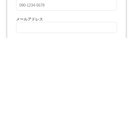
メールアドレス
住所
ご希望のお日取り
ご希望の時間帯
その他ご要望やメッセージ (任意)